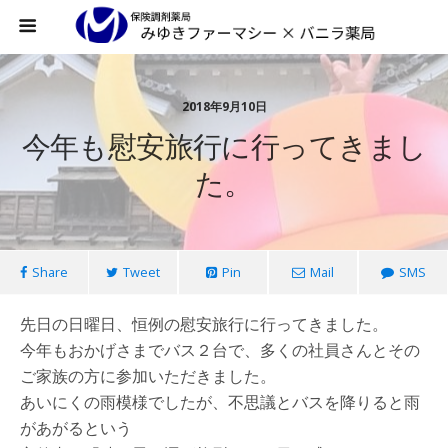
2018年9月10日
今年も慰安旅行に行ってきまし
た。
Share
Tweet
Pin
Mail
SMS
先日の日曜日、恒例の慰安旅行に行ってきました。
今年もおかげさまでバス２台で、多くの社員さんとその
ご家族の方に参加いただきました。
あいにくの雨模様でしたが、不思議とバスを降りると雨
があがるという