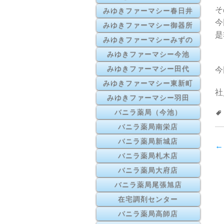
そ
みゆきファーマシー春日井
今
みゆきファーマシー御器所
是
みゆきファーマシーみずの
みゆきファーマシー今池
みゆきファーマシー田代
今
みゆきファーマシー東新町
社
みゆきファーマシー羽田
バニラ薬局（今池）
バニラ薬局南栄店
バニラ薬局新城店
←
バニラ薬局札木店
バニラ薬局大府店
バニラ薬局尾張旭店
在宅調剤センター
バニラ薬局高師店