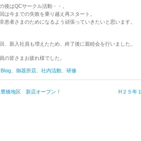
の後はQCサークル活動・・。
回は今までの失敗を乗り越え再スタート。
非患者さまのためになるよう頑張っていきたいと思います。
回、新入社員も増えたため、終了後に親睦会を行いました。
員の皆さまお疲れ様でした。
Blog
、
御器所店
、
社内活動
、
研修
豊橋地区 新店オープン！
H２５年
投
稿
ナ
ビ
ゲ