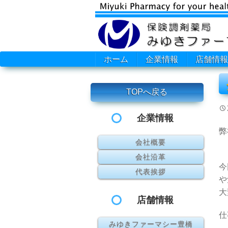
ホーム
企業情報
店舗情報
TOPへ戻る
企業情報
弊
会社概要
会社沿革
今
代表挨拶
や
大
店舗情報
仕
みゆきファーマシー豊橋