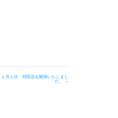
１１月１日 羽田店を開局いたしまし
た。
→